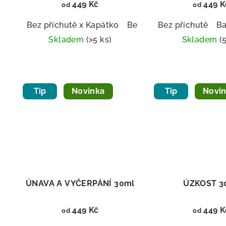
449 Kč
449 K
od
od
Bez příchutě x Kapátko
Bez příchutě x Sprej
Bez příchutě
Ba
B
Skladem
(>5 ks)
Skladem
(
Průměrné
hodnocení
produktu
Tip
Novinka
Tip
Novi
je
5,0
z
5
hvězdiček.
ÚNAVA A VYČERPÁNÍ 30ml
ÚZKOST 3
449 Kč
449 K
od
od