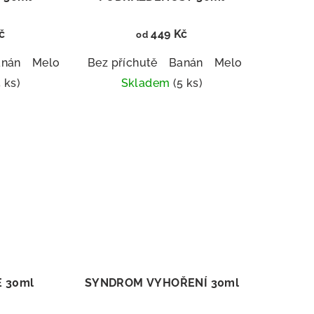
č
449 Kč
od
a
anán
Mango
Meloun
Malina
Broskev
Bez příchutě
Borůvka
Banán
Mango
Meloun
Malina
Broskev
5 ks)
Skladem
(5 ks)
měrné
Průměrné
nocení
hodnocení
duktu
produktu
je
5,0
z
5
zdiček.
hvězdiček.
 30ml
SYNDROM VYHOŘENÍ 30ml