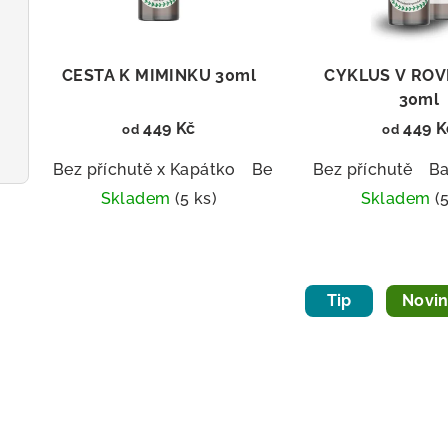
p
s
r
p
o
CESTA K MIMINKU 30ml
CYKLUS V RO
r
30ml
d
449 Kč
449 K
od
od
o
u
Bez příchutě x Kapátko
Bez příchutě x Sprej
Bez příchutě
Ba
B
d
k
Skladem
(5 ks)
Skladem
(
u
t
Průměrné
Prů
k
hodnocení
hod
ů
produktu
pro
t
Tip
Novi
je
je
ů
5,0
5,0
z
z
5
5
hvězdiček.
hvě