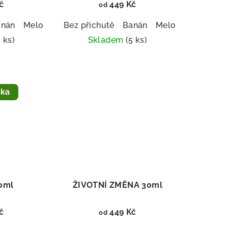
č
449 Kč
od
nán x Kapátko
anán
Meloun
Broskev
Bez příchutě
Banán x Sprej
Borůvka
Banán
Meloun x Kapátko
Mango
Meloun
Malina
Broskev
Melo
5 ks)
Skladem
(5 ks)
nka
0ml
ŽIVOTNÍ ZMĚNA 30ml
č
449 Kč
od