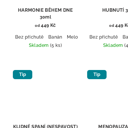
HARMONIE BĚHEM DNE
HUBNUTÍ 
30ml
449 Kč
449 K
od
od
Bez příchutě
Banán
Meloun
Broskev
Bez příchutě
Borůvk
B
Skladem
(5 ks)
Skladem
(
Průměrné
Prů
hodnocení
hod
produktu
pro
Tip
Tip
je
je
5,0
5,0
z
z
5
5
hvězdiček.
hvě
KLIDNÉ SPANÍ (NESPAVOST)
MENOPAUZA