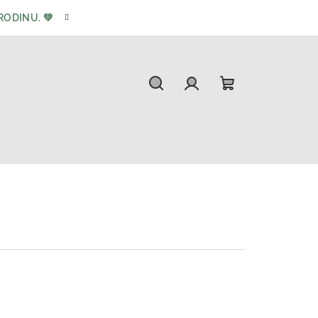
ODINU. 💚
Hledat
Přihlášení
Nákupní
košík