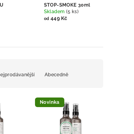
KU
STOP-SMOKE 30ml
Skladem
(5 ks)
449 Kč
od
ejprodávanější
Abecedně
Novinka