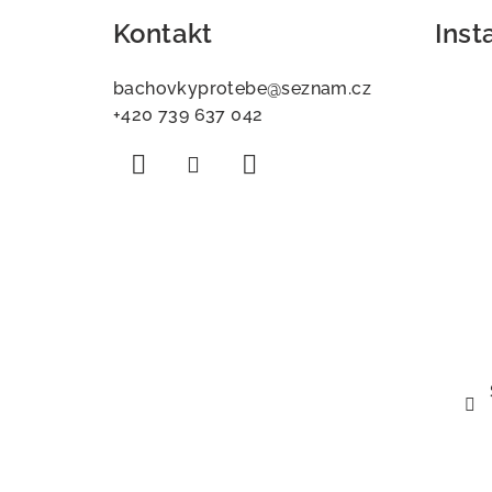
á
Kontakt
Ins
p
a
bachovkyprotebe
@
seznam.cz
+420 739 637 042
t
í