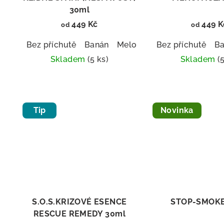
30ml
449 Kč
449 K
od
od
Bez příchutě
Banán
Meloun
Broskev
Bez příchutě
Borůvk
B
Skladem
(5 ks)
Skladem
(
Průměrné
Prů
hodnocení
hod
produktu
pro
Tip
Novinka
je
je
5,0
5,0
z
z
5
5
hvězdiček.
hvě
S.O.S.KRIZOVÉ ESENCE
STOP-SMOKE
RESCUE REMEDY 30ml