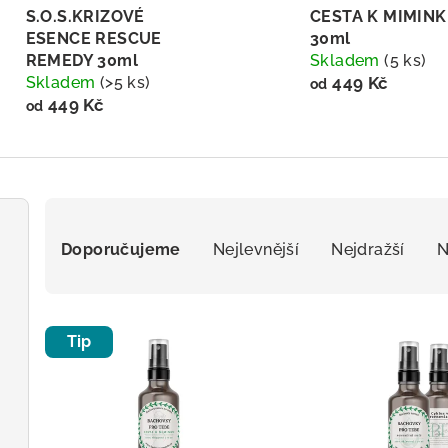
S.O.S.KRIZOVÉ
CESTA K MIMIN
ESENCE RESCUE
30ml
REMEDY 30ml
Skladem
(5 ks)
Skladem
(>5 ks)
449 Kč
od
449 Kč
od
Ř
Doporučujeme
Nejlevnější
Nejdražší
N
a
z
V
e
Tip
ý
n
p
í
i