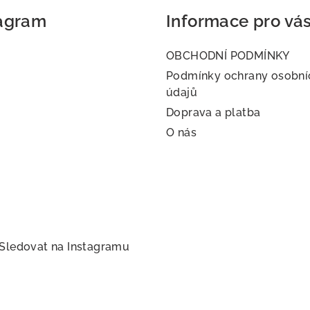
k
tagram
Informace pro vá
y
v
OBCHODNÍ PODMÍNKY
ý
Podmínky ochrany osobní
p
údajů
i
Doprava a platba
s
O nás
u
Sledovat na Instagramu