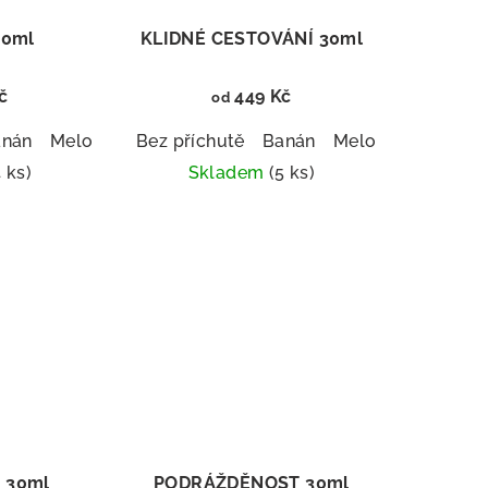
30ml
KLIDNÉ CESTOVÁNÍ 30ml
č
449 Kč
od
a
anán
Mango
Meloun
Malina
Broskev
Bez příchutě
Borůvka
Banán
Mango
Meloun
Malina
Broskev
4 ks)
Skladem
(5 ks)
měrné
Průměrné
nocení
hodnocení
duktu
produktu
je
5,0
z
5
zdiček.
hvězdiček.
 30ml
PODRÁŽDĚNOST 30ml