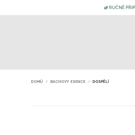
Přejít
🌿 RUČNĚ PŘI
na
obsah
DOMŮ
/
BACHOVY ESENCE
/
DOSPĚLÍ