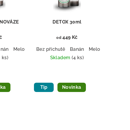
VNOVÁZE
DETOX 30ml
č
449 Kč
od
nán x Kapátko
anán
Meloun
Broskev
Bez příchutě
Banán x Sprej
Borůvka
Banán
Meloun x Kapátko
Mango
Meloun
Malina
Broskev
Melo
5 ks)
Skladem
(4 ks)
měrné
Průměrné
nocení
hodnocení
duktu
produktu
nka
Tip
Novinka
je
5,0
z
5
zdiček.
hvězdiček.