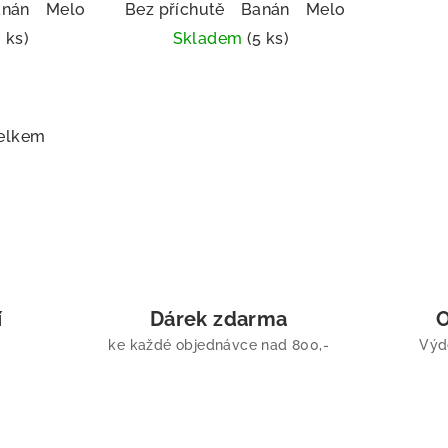
a
anán
Mango
Meloun
Malina
Broskev
Bez příchutě
Borůvka
Banán
Mango
Meloun
Malina
Broskev
2 ks)
Skladem
(5 ks)
měrné
nocení
duktu
elkem
zdiček.
í
Dárek zdarma
O
ke každé objednávce nad 800,-
Výd