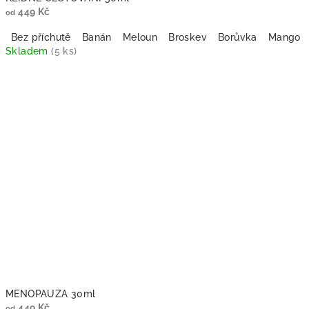
449 Kč
od
Bez příchutě
Banán
Meloun
Broskev
Borůvka
Mango
Skladem
(5 ks)
Průměrné
hodnocení
produktu
je
5,0
z
5
hvězdiček.
MENOPAUZA 30ml
449 Kč
od