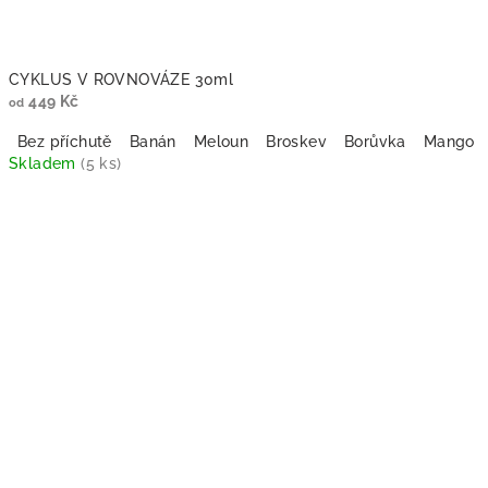
CYKLUS V ROVNOVÁZE 30ml
449 Kč
od
Bez příchutě
Banán
Meloun
Broskev
Borůvka
Mango
Skladem
(5 ks)
Průměrné
hodnocení
produktu
je
5,0
z
5
hvězdiček.