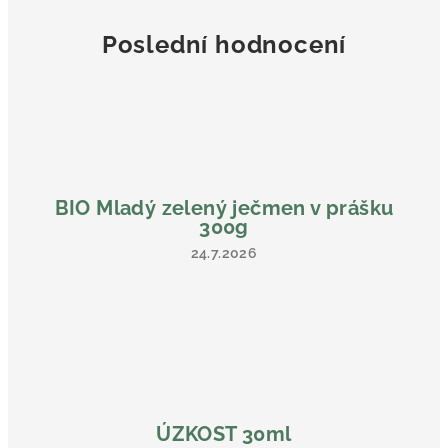
Poslední hodnocení
BIO Mladý zelený ječmen v prášku
300g
24.7.2026
Hodnocení
produktu
je
5
z
5
hvězdiček.
ÚZKOST 30ml