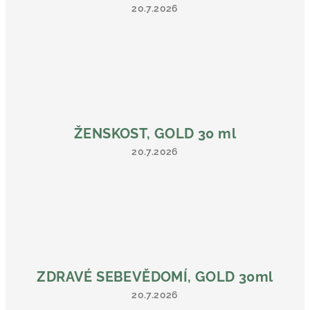
20.7.2026
Hodnocení
produktu
je
5
z
5
hvězdiček.
ŽENSKOST, GOLD 30 ml
20.7.2026
Hodnocení
produktu
je
5
z
5
hvězdiček.
ZDRAVÉ SEBEVĚDOMÍ, GOLD 30ml
20.7.2026