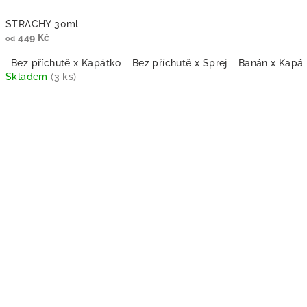
STRACHY 30ml
449 Kč
od
Bez příchutě x Kapátko
Bez příchutě x Sprej
Banán x Kapá
Skladem
(3 ks)
Průměrné
hodnocení
produktu
je
5,0
z
5
hvězdiček.