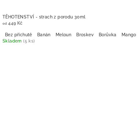
TĚHOTENSTVÍ - strach z porodu 30ml
449 Kč
od
Bez příchutě
Banán
Meloun
Broskev
Borůvka
Mango
Skladem
(5 ks)
Průměrné
hodnocení
produktu
je
5,0
z
5
hvězdiček.