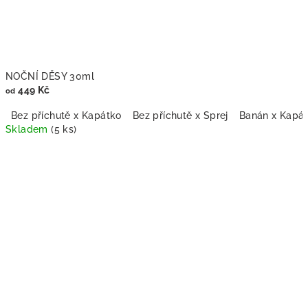
NOČNÍ DĚSY 30ml
449 Kč
od
Bez příchutě x Kapátko
Bez příchutě x Sprej
Banán x Kapá
Skladem
(5 ks)
Průměrné
hodnocení
produktu
je
5,0
z
5
hvězdiček.