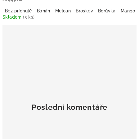
Bez příchutě
Banán
Meloun
Broskev
Borůvka
Mango
Skladem
(5 ks)
Průměrné
hodnocení
produktu
je
5,0
z
5
hvězdiček.
Poslední komentáře