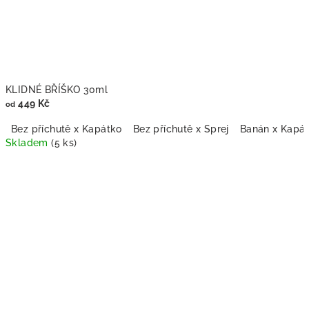
KLIDNÉ BŘÍŠKO 30ml
449 Kč
od
Bez příchutě x Kapátko
Bez příchutě x Sprej
Banán x Kapá
Skladem
(5 ks)
Průměrné
hodnocení
produktu
je
5,0
z
5
hvězdiček.