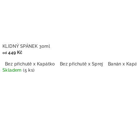
KLIDNÝ SPÁNEK 30ml
449 Kč
od
Bez příchutě x Kapátko
Bez příchutě x Sprej
Banán x Kapá
Skladem
(5 ks)
Průměrné
hodnocení
produktu
je
5,0
z
5
hvězdiček.