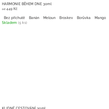
HARMONIE BĚHEM DNE 30ml
449 Kč
od
Bez příchutě
Banán
Meloun
Broskev
Borůvka
Mango
Skladem
(5 ks)
Průměrné
hodnocení
produktu
je
5,0
z
5
hvězdiček.
KLIDNÉ CESTOVÁNÍ 30ml