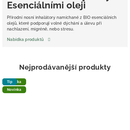
Esenciálními oleji
Přírodní nosní inhalátory namíchané z BIO esenciálních
olejů, které podporují volné dýchání a úlevu při
nachlazení, migréně, nebo stresu.
Nabídka produktů
Nejprodávanější produkty
Akce
Novinka
Tip
Novinka
Tip
Tip
Novinka