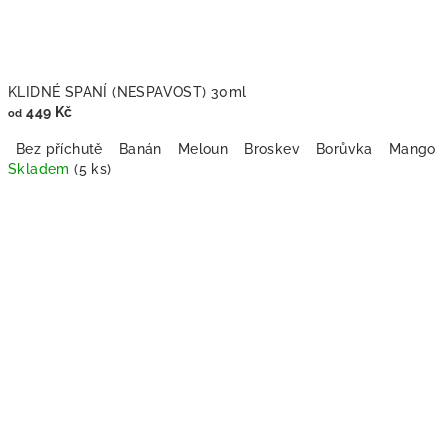
KLIDNÉ SPANÍ (NESPAVOST) 30ml
449 Kč
od
Bez příchutě
Banán
Meloun
Broskev
Borůvka
Mango
Skladem
(5 ks)
Průměrné
hodnocení
produktu
je
5,0
z
5
hvězdiček.