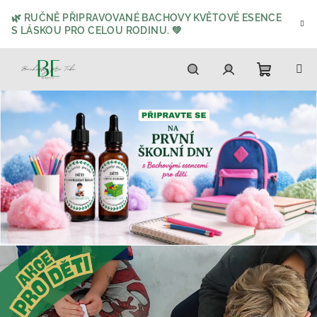
Přejít
🌿 RUČNĚ PŘIPRAVOVANÉ BACHOVY KVĚTOVÉ ESENCE
na
S LÁSKOU PRO CELOU RODINU. 💚
obsah
Nákupn
Hledat
Přihlášení
košík