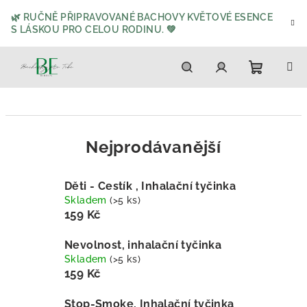
Přejít
🌿 RUČNĚ PŘIPRAVOVANÉ BACHOVY KVĚTOVÉ ESENCE
na
S LÁSKOU PRO CELOU RODINU. 💚
obsah
Nákupn
Hledat
Přihlášení
košík
Nejprodávanější
Děti - Cestík , Inhalační tyčinka
Skladem
(>5 ks)
159 Kč
Nevolnost, inhalační tyčinka
Skladem
(>5 ks)
159 Kč
Stop-Smoke, Inhalační tyčinka