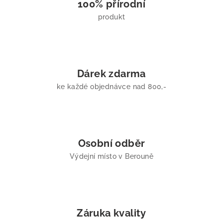
100% přírodní
p
produkt
r
v
k
y
v
Dárek zdarma
ý
ke každé objednávce nad 800,-
p
i
s
u
Osobní odběr
Výdejní místo v Berouně
Záruka kvality