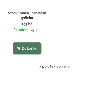
Stop-Smoke, Inhalační
tyčinka
159 Kč
Skladem
(>5 ks)
Průměrné
hodnocení
produktu
Do košíku
je
5,0
z
5
7
položek celkem
O
hvězdiček.
v
l
á
d
a
c
í