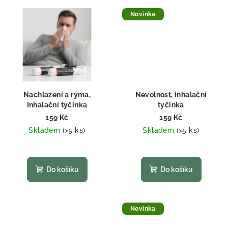
z
z
5
5
Novinka
hvězdiček.
hvězdiček.
Nachlazení a rýma,
Nevolnost, inhalační
Inhalační tyčinka
tyčinka
159 Kč
159 Kč
Skladem
(>5 ks)
Skladem
(>5 ks)
Průměrné
Průměrné
hodnocení
hodnocení
produktu
produktu
Do košíku
Do košíku
je
je
5,0
5,0
z
z
5
5
Novinka
hvězdiček.
hvězdiček.