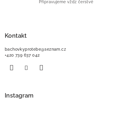
Připravujeme vždz čerstvé
Z
á
p
Kontakt
a
bachovkyprotebe
@
seznam.cz
t
+420 739 637 042
í
Instagram