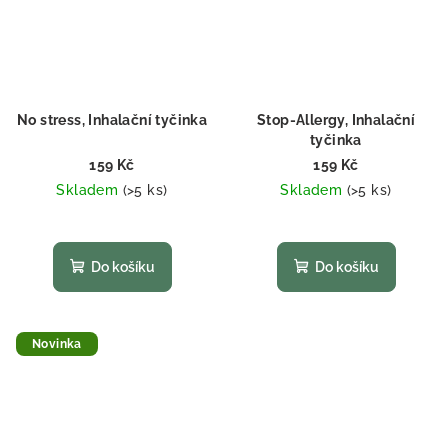
No stress, Inhalační tyčinka
Stop-Allergy, Inhalační
tyčinka
159 Kč
159 Kč
Skladem
(>5 ks)
Skladem
(>5 ks)
Průměrné
Průměrné
hodnocení
hodnocení
produktu
produktu
Do košíku
Do košíku
je
je
5,0
5,0
z
z
5
5
Novinka
hvězdiček.
hvězdiček.