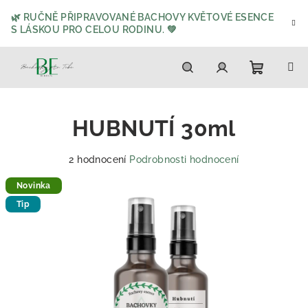
Přejít
🌿 RUČNĚ PŘIPRAVOVANÉ BACHOVY KVĚTOVÉ ESENCE
na
S LÁSKOU PRO CELOU RODINU. 💚
obsah
Nákupn
Hledat
Přihlášení
HUBNUTÍ 30ml
košík
Průměrné
2 hodnocení
Podrobnosti hodnocení
hodnocení
Novinka
produktu
je
Tip
5,0
z
5
hvězdiček.