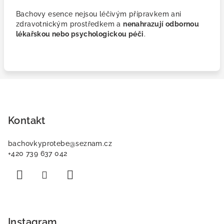
Bachovy esence nejsou léčivým přípravkem ani
zdravotnickým prostředkem a
nenahrazují odbornou
lékařskou nebo psychologickou péči
.
Z
á
p
Kontakt
a
bachovkyprotebe
@
seznam.cz
t
+420 739 637 042
í
Instagram