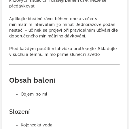
krizových situacích i častěji během dne, nelze se
předávkovat.
Aplikujte ideálně r
áno, během dne a večer s
minimálním intervalem 30 minut.
Jednorázové podání
nestačí – účinek se projeví při pravidelném užívání dle
doporučeného minimálního dávkování.
Před každým použitím lahvičku protřepejte. Skladujte
v suchu a temnu, mimo přímé sluneční světlo.
Obsah balení
Objem: 30 ml
Složení
Kojenecká voda