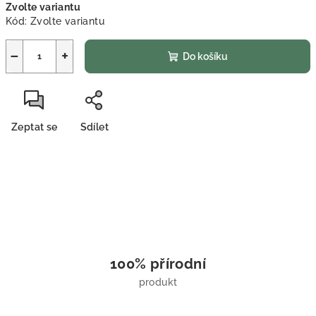
Zvolte variantu
cena:
Kód:
Zvolte variantu
−
+
Do košíku
Zeptat se
Sdílet
100% přírodní
produkt