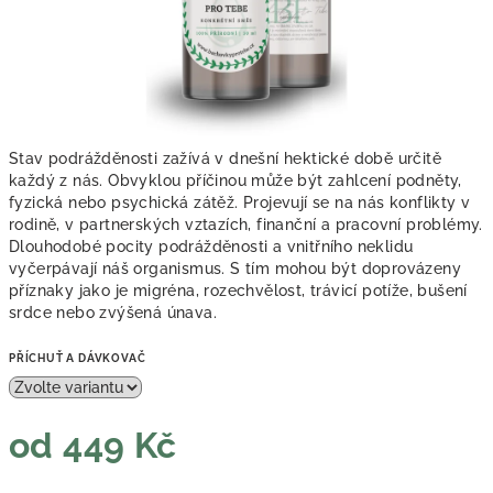
Stav podrážděnosti zažívá v dnešní hektické době určitě
každý z nás. Obvyklou příčinou může být zahlcení podněty,
fyzická nebo psychická zátěž. Projevují se na nás konflikty v
rodině, v partnerských vztazích, finanční a pracovní problémy.
Dlouhodobé pocity podrážděnosti a vnitřního neklidu
vyčerpávají náš organismus. S tím mohou být doprovázeny
příznaky jako je migréna, rozechvělost, trávicí potíže, bušení
srdce nebo zvýšená únava.
PŘÍCHUŤ A DÁVKOVAČ
od
449 Kč
Měrná