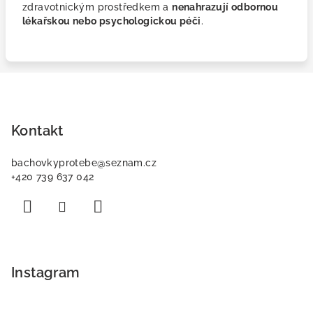
zdravotnickým prostředkem a
nenahrazují odbornou
lékařskou nebo psychologickou péči
.
Z
á
p
Kontakt
a
bachovkyprotebe
@
seznam.cz
t
+420 739 637 042
í
Instagram