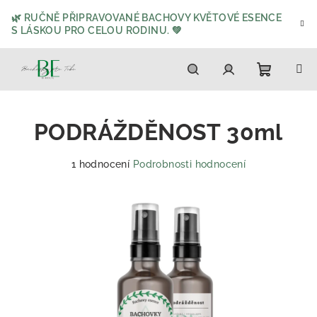
Přejít
🌿 RUČNĚ PŘIPRAVOVANÉ BACHOVY KVĚTOVÉ ESENCE
na
S LÁSKOU PRO CELOU RODINU. 💚
obsah
Nákupn
Hledat
Přihlášení
PODRÁŽDĚNOST 30ml
košík
Průměrné
1 hodnocení
Podrobnosti hodnocení
hodnocení
produktu
je
5,0
z
5
hvězdiček.