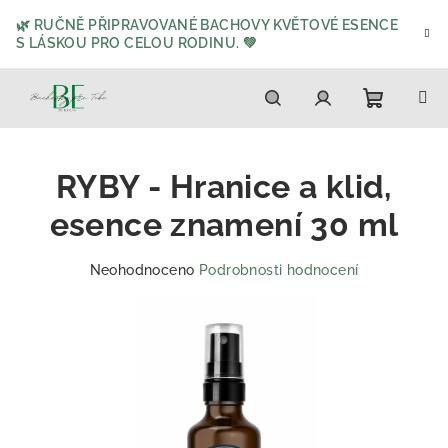
Přejít
🌿 RUČNĚ PŘIPRAVOVANÉ BACHOVY KVĚTOVÉ ESENCE
na
S LÁSKOU PRO CELOU RODINU. 💚
obsah
Nákupn
Hledat
Přihlášení
RYBY - Hranice a klid,
košík
esence znamení 30 ml
Průměrné
Neohodnoceno
Podrobnosti hodnocení
hodnocení
produktu
je
0,0
z
5
hvězdiček.