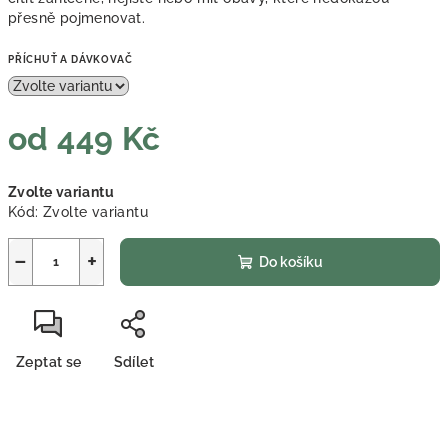
přesně pojmenovat.
PŘÍCHUŤ A DÁVKOVAČ
od
449 Kč
Měrná
Zvolte variantu
cena:
Kód:
Zvolte variantu
−
+
Do košíku
Zeptat se
Sdílet