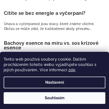
Cítíte se bez energie a vyčerpaní?
Únava a vyčerpanost jsou stavy, které známe všichni.
Občas se může zdát, že každodenní úkoly přesahu...
Bachovy esence na míru vs. sos krizové
esence
Častým dotazem, se kterým se setkáváme je, jaké esence
Tento web používá soubory cookie. Dalším
si má dotyčný zákazník nebo klient objednat č...
procházením tohoto webu vyjadřujete souhlas s
jejich používáním.. Více informací
zde
.
Nastavení
Copyright 2026
Bachovky pro Tebe
. Všechna práva
vyhrazena.
Souhlasím
Vytvořil Shoptet