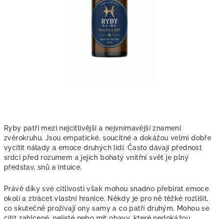
Ryby patří mezi nejcitlivější a nejvnímavější znamení
zvěrokruhu. Jsou empatické, soucitné a dokážou velmi dobře
vycítit nálady a emoce druhých lidí. Často dávají přednost
srdci před rozumem a jejich bohatý vnitřní svět je plný
představ, snů a intuice.
Právě díky své citlivosti však mohou snadno přebírat emoce
okolí a ztrácet vlastní hranice. Někdy je pro ně těžké rozlišit,
co skutečně prožívají ony samy a co patří druhým. Mohou se
cítit zahlcené, nejisté nebo mít obavy, které nedokážou