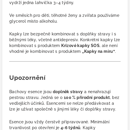
vydrží jedna lahvička 3–4 týdny.
Ve směsích pro děti, těhotné ženy a zvířata používáme
glycerol místo alkoholu.
Kapky lze bezpečně kombinovat s doplňky stravy i s
běžnými léky, včetně antidepresiv. Konkrétní kapky lze
kombinovat s produktem
Krizové kapky SOS
, ale není
vhodné je kombinovat s produktem
„Kapky na míru“
.
Upozornění
Bachovy esence jsou
doplněk stravy
a nenahrazují
pestrou stravu. Jedná se o
100 % přírodní produkt
, bez
vedlejších účinků. Esencemi se nelze předávkovat a
lze je užívat společně s jinými léky či doplňky stravy.
Esence jsou vždy čerstvě připravované. Minimální
trvanlivost po otevření je
4-6 týdnů
. Kapky