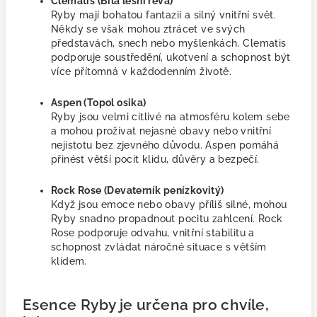
Clematis (Bílá lesní réva)
Ryby mají bohatou fantazii a silný vnitřní svět.
Někdy se však mohou ztrácet ve svých
představách, snech nebo myšlenkách. Clematis
podporuje soustředění, ukotvení a schopnost být
více přítomná v každodenním životě.
Aspen (Topol osika)
Ryby jsou velmi citlivé na atmosféru kolem sebe
a mohou prožívat nejasné obavy nebo vnitřní
nejistotu bez zjevného důvodu. Aspen pomáhá
přinést větší pocit klidu, důvěry a bezpečí.
Rock Rose (Devaterník penízkovitý)
Když jsou emoce nebo obavy příliš silné, mohou
Ryby snadno propadnout pocitu zahlcení. Rock
Rose podporuje odvahu, vnitřní stabilitu a
schopnost zvládat náročné situace s větším
klidem.
Esence Ryby je určena pro chvíle,