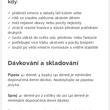
kdy:
✓ přebíráš emoce a nálady lidí kolem sebe
✓ cítíš se snadno zahlcená okolním děním
✓ máš nejasné obavy nebo pocity nejistoty
✓ ztrácíš vlastní hranice a dáváš přednost potřebám
druhých
✓ často utíkáš do světa snů, představ nebo fantazie
✓ potřebuješ více klidu, ukotvení a pocitu bezpečí
✓ toužíš po větší emoční rovnováze a vnitřní stabilitě
Dávkování a skladování
Pipeta:
4× denně, 4 kapky
(4x denně je minimální
doporučená denní dávka).
Nedotýkejte se pipetou
jazyka.
Sprej:
4× denně po 2 vstřiky do úst (4x denně je
minimální doporučená denní dávka).