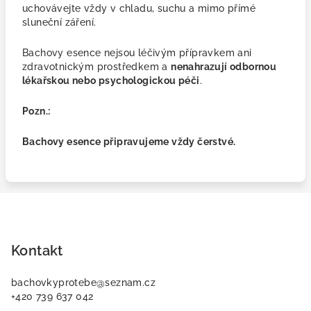
uchovávejte vždy v chladu, suchu a mimo přímé
sluneční záření.
Bachovy esence nejsou léčivým přípravkem ani
zdravotnickým prostředkem a
nenahrazují odbornou
lékařskou nebo psychologickou péči
.
Pozn.:
Bachovy esence připravujeme vždy čerstvé.
Z
á
p
Kontakt
a
bachovkyprotebe
@
seznam.cz
t
+420 739 637 042
í